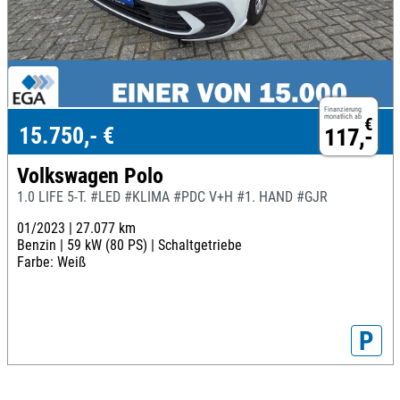
Finanzierung
monatlich ab
€
15.750,- €
117,-
Volkswagen Polo
1.0 LIFE 5-T. #LED #KLIMA #PDC V+H #1. HAND #GJR
01/2023 |
27.077 km
Benzin |
59 kW (80 PS) |
Schaltgetriebe
Farbe: Weiß
P