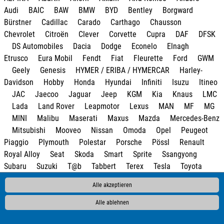
Audi
BAIC
BAW
BMW
BYD
Bentley
Borgward
Bürstner
Cadillac
Carado
Carthago
Chausson
Chevrolet
Citroën
Clever
Corvette
Cupra
DAF
DFSK
DS Automobiles
Dacia
Dodge
Econelo
Elnagh
Etrusco
Eura Mobil
Fendt
Fiat
Fleurette
Ford
GWM
Geely
Genesis
HYMER / ERIBA / HYMERCAR
Harley-
Davidson
Hobby
Honda
Hyundai
Infiniti
Isuzu
Itineo
JAC
Jaecoo
Jaguar
Jeep
KGM
Kia
Knaus
LMC
Lada
Land Rover
Leapmotor
Lexus
MAN
MF
MG
MINI
Malibu
Maserati
Maxus
Mazda
Mercedes-Benz
Mitsubishi
Mooveo
Nissan
Omoda
Opel
Peugeot
Piaggio
Plymouth
Polestar
Porsche
Pössl
Renault
Royal Alloy
Seat
Skoda
Smart
Sprite
Ssangyong
Subaru
Suzuki
T@b
Tabbert
Terex
Tesla
Toyota
Volkswagen
Volvo
Weinsberg
Zeekr
e.GO
Alle akzeptieren
Alle ablehnen