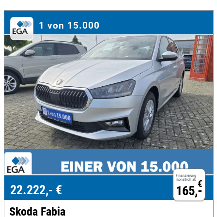
1 von 15.000
Finanzierung
monatlich ab
€
22.222,- €
165,-
Skoda Fabia