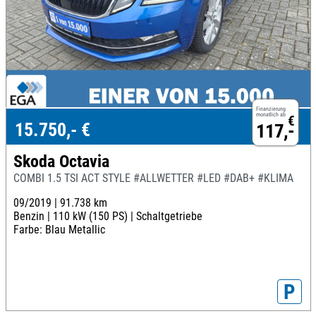
Finanzierung
monatlich ab
€
15.750,- €
117,-
Skoda Octavia
COMBI 1.5 TSI ACT STYLE #ALLWETTER #LED #DAB+ #KLIMA
09/2019 |
91.738 km
Benzin |
110 kW (150 PS) |
Schaltgetriebe
Farbe: Blau Metallic
P