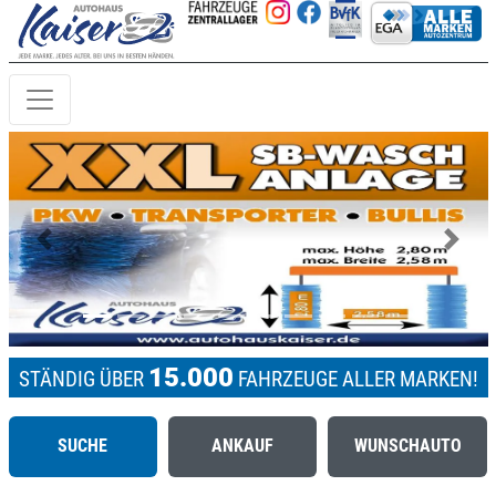
Previous
Next
15.000
STÄNDIG ÜBER
FAHRZEUGE ALLER MARKEN!
SUCHE
ANKAUF
WUNSCHAUTO