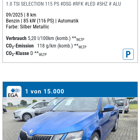
1.0 TSI SELECTION 115 PS #DSG #RFK #LED #SHZ # ALU
09/2025 |
8 km
Benzin |
85 kW (116 PS) |
Automatik
Farbe: Silber Metallic
Verbrauch
5,20 l/100km (komb.)
**
WLTP
CO
-Emission
118 g/km (komb.)
**
2
WLTP
P
CO
-Klasse
D
**
2
WLTP
1 von 15.000