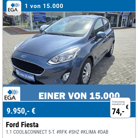
1 von 15.000
Finanzierung
monatlich ab
€
9.950,- €
74,-
Ford Fiesta
1.1 COOL&CONNECT 5-T. #RFK #SHZ #KLIMA #DAB