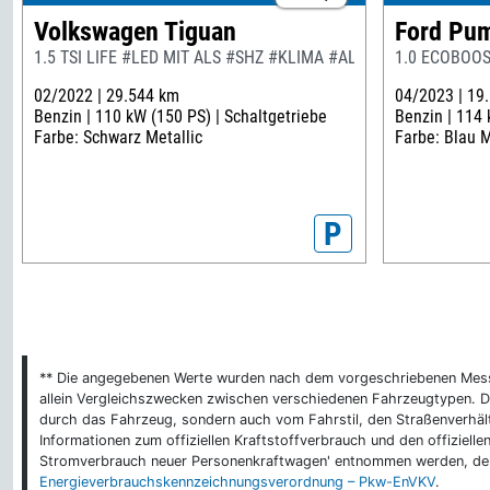
Volkswagen Tiguan
Ford Pu
1.5 TSI LIFE #LED MIT ALS #SHZ #KLIMA #ALU
1.0 ECOBOOS
02/2022 |
29.544 km
04/2023 |
19
Benzin |
110 kW (150 PS) |
Schaltgetriebe
Benzin |
114 
Farbe: Schwarz Metallic
Farbe: Blau M
P
** Die angegebenen Werte wurden nach dem vorgeschriebenen Messver
allein Vergleichszwecken zwischen verschiedenen Fahrzeugtypen. De
durch das Fahrzeug, sondern auch vom Fahrstil, den Straßenverhält
Informationen zum offiziellen Kraftstoffverbrauch und den offizie
Stromverbrauch neuer Personenkraftwagen' entnommen werden, der 
Energieverbrauchskennzeichnungsverordnung – Pkw-EnVKV
.