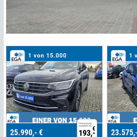
1 von 15.000
1 
Finanzierung
monatlich ab
€
25.990,- €
23.575,
193,-