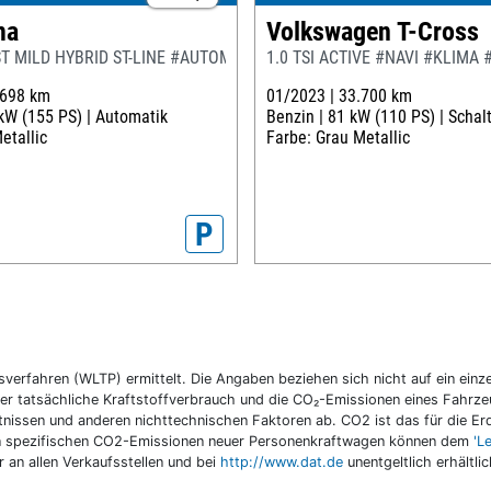
ma
Volkswagen T-Cross
T MILD HYBRID ST-LINE #AUTOMATIK #GJR #NAVI
1.0 TSI ACTIVE #NAVI #KLIMA
.698 km
01/2023 |
33.700 km
kW (155 PS) |
Automatik
Benzin |
81 kW (110 PS) |
Schal
etallic
Farbe: Grau Metallic
P
fahren (WLTP) ermittelt. Die Angaben beziehen sich nicht auf ein einzel
r tatsächliche Kraftstoffverbrauch und die CO₂-Emissionen eines Fahrzeu
nissen und anderen nichttechnischen Faktoren ab. CO2 ist das für die E
llen spezifischen CO2-Emissionen neuer Personenkraftwagen können dem
'L
an allen Verkaufsstellen und bei
http://www.dat.de
unentgeltlich erhältli