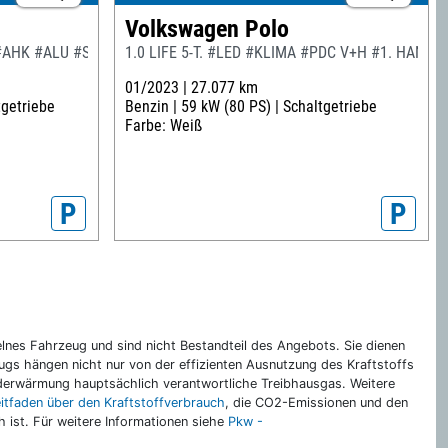
Volkswagen Polo
 #AHK #ALU #SHZ
1.0 LIFE 5-T. #LED #KLIMA #PDC V+H #1. HAND 
01/2023 |
27.077 km
tgetriebe
Benzin |
59 kW (80 PS) |
Schaltgetriebe
Farbe: Weiß
P
P
nes Fahrzeug und sind nicht Bestandteil des Angebots. Sie dienen
gs hängen nicht nur von der effizienten Ausnutzung des Kraftstoffs
rderwärmung hauptsächlich verantwortliche Treibhausgas. Weitere
eitfaden über den Kraftstoffverbrauch
, die CO2-Emissionen und den
ch ist. Für weitere Informationen siehe
Pkw -