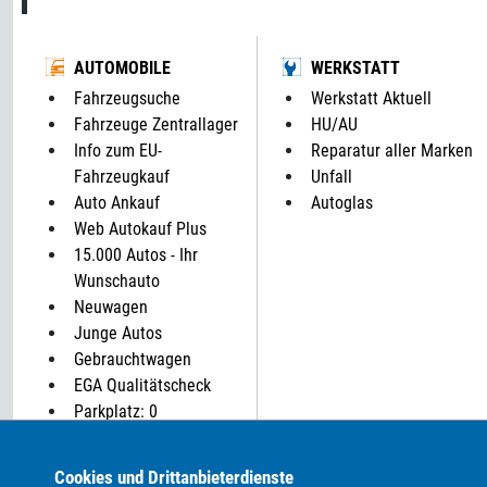
AUTOMOBILE
WERKSTATT
Fahrzeugsuche
Werkstatt Aktuell
Fahrzeuge Zentrallager
HU/AU
Info zum EU-
Reparatur aller Marken
Fahrzeugkauf
Unfall
Auto Ankauf
Autoglas
Web Autokauf Plus
15.000 Autos - Ihr
Wunschauto
Neuwagen
Junge Autos
Gebrauchtwagen
EGA Qualitätscheck
Parkplatz: 0
ALLE MARKEN BEI UNS IM AUTOHANDEL:
Cookies und Drittanbieterdienste