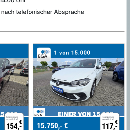
 14.00 Uhr
e nach telefonischer Absprache
1 von 15.000
Finanzierung
Finanzierung
monatlich ab
monatlich ab
€
€
15.750,- €
154,-
117,-