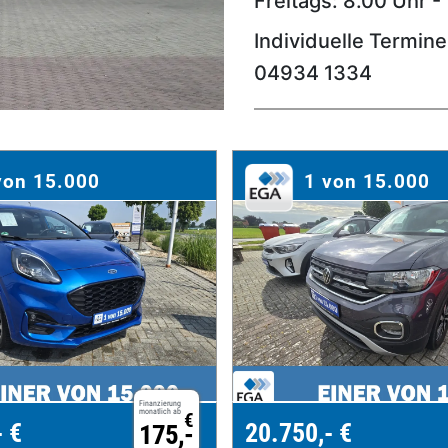
Freitags: 8.00 Uhr -
Individuelle Termin
04934 1334
von 15.000
1 von 15.000
Finanzierung
monatlich ab
€
- €
20.750,- €
175,-